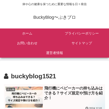
体や心の健康を保つために重要な情報を日々発信
BuckyBlog〜ぶきブロ
ホーム
プライバシーポリシー
お問い合わせ
サイトマップ
運営者情報
buckyblog1521
飛行機にベビーカーの持ち込みは
持ち物
できる？サイズ規定や預け方を紹
介！
2024.12.01