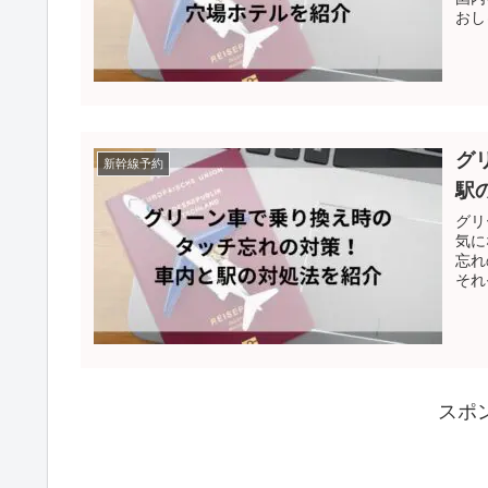
おし
グ
新幹線予約
駅
グリ
気に
忘れ
それ
スポ