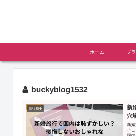
ホーム
プラ
buckyblog1532
新
旅行相手
穴
新婚
そこ
国内