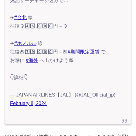
燃油サーチャージ込みで…
✈️
#台北
線
往復🥭4️⃣6️⃣,0️⃣0️⃣0️⃣円～🥭
✈️
#ホノルル
線
往復🌺7️⃣9️⃣,0️⃣0️⃣0️⃣円～🌺
#期間限定運賃
で
お🉐に
#海外
へ出かけよう😆
👇詳細👇
— JAPAN AIRLINES【JAL】 (@JAL_Official_jp)
February 8, 2024