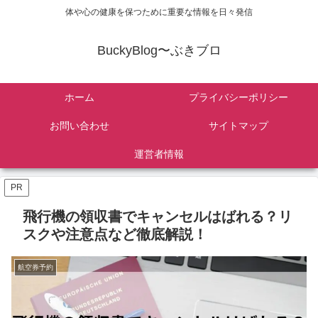
体や心の健康を保つために重要な情報を日々発信
BuckyBlog〜ぶきブロ
ホーム
プライバシーポリシー
お問い合わせ
サイトマップ
運営者情報
PR
飛行機の領収書でキャンセルはばれる？リ
スクや注意点など徹底解説！
航空券予約