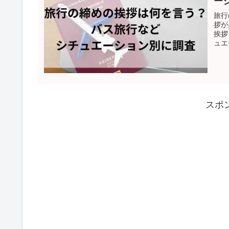
ー
旅行
拶が
挨拶
ュエ
スポ