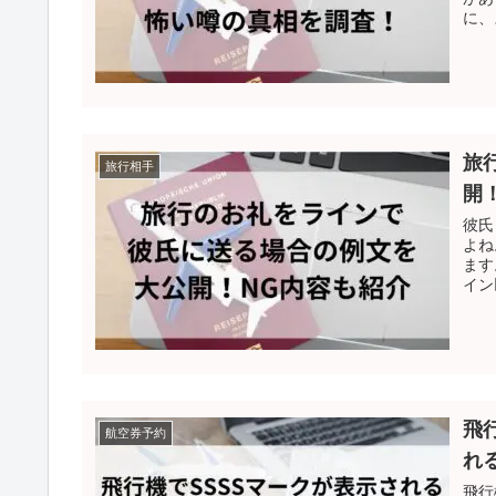
に、
旅
旅行相手
開
彼氏
よね
ます
イン
飛
航空券予約
れ
飛行