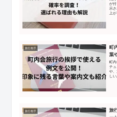
が付
示さ
上が
町
旅行相手
葉
町内
チュ
や、
しい
旅
旅行相手