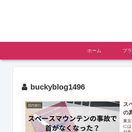
ホーム
プラ
buckyblog1496
ス
国内旅行
の
東京
には
があ