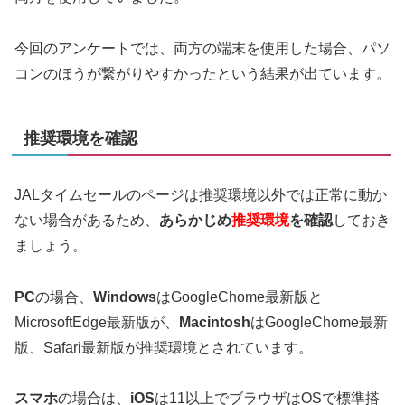
今回のアンケートでは、両方の端末を使用した場合、パソ
コンのほうが繋がりやすかったという結果が出ています。
推奨環境を確認
JALタイムセールのページは推奨環境以外では正常に動か
ない場合があるため、
あらかじめ
推奨環境
を確認
しておき
ましょう。
PC
の場合、
Windows
はGoogleChome最新版と
MicrosoftEdge最新版が、
Macintosh
はGoogleChome最新
版、Safari最新版が推奨環境とされています。
スマホ
の場合は、
iOS
は11以上でブラウザはOSで標準搭