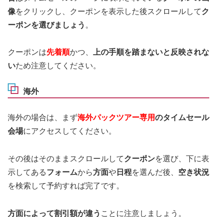
像
をクリックし、クーポンを表示した後スクロールして
ク
ーポンを選びましょう
。
クーポンは
先着順
かつ、
上の手順を踏まないと反映されな
い
ため注意してください。
海外
海外の場合は、まず
海外パックツアー専用
のタイムセール
会場
にアクセスしてください。
その後はそのままスクロールして
クーポン
を選び、下に表
示してある
フォーム
から
方面
や
日程
を選んだ後、
空き状況
を検索して予約すれば完了です。
方面によって割引額が違う
ことに注意しましょう。