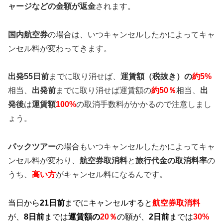
ャージなどの金額が返金
されます。
国内航空券
の場合は、いつキャンセルしたかによってキャ
ンセル料が変わってきます。
出発55日前
までに取り消せば、
運賃額（税抜き）の
約5%
相当、
出発前
までに取り消せば運賃額の
約50％
相当、
出
発後
は
運賃額
100%
の取消手数料がかかるので注意しまし
ょう。
パックツアー
の場合もいつキャンセルしたかによってキャ
ンセル料が変わり、
航空券取消料
と
旅行代金の取消料率
の
うち、
高い方
がキャンセル料になるんです。
当日から
21日前
までにキャンセルすると
航空券取消料
が、
8日前
までは
運賃額の
20％
の額が、
2日前
までは
30%