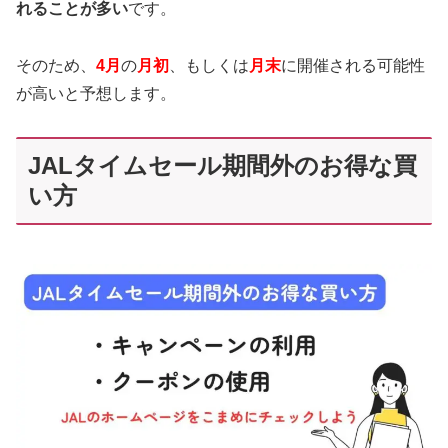
れることが多い
です。
そのため、
4月
の
月初
、もしくは
月末
に開催される可能性
が高いと予想します。
JALタイムセール期間外のお得な買
い方