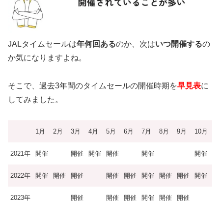
JALタイムセールは
年何回ある
のか、次は
いつ開催する
の
か気になりますよね。
そこで、過去3年間のタイムセールの開催時期を
早見表
に
してみました。
1月
2月
3月
4月
5月
6月
7月
8月
9月
10月
1
2021年
開催
開催
開催
開催
開催
開催
開
2022年
開催
開催
開催
開催
開催
開催
開催
開催
開催
開
2023年
開催
開催
開催
開催
開催
開催
開