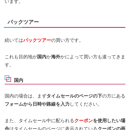
います。
パックツアー
続いては
パックツアー
の買い方です。
これも目的地が
国内
か
海外
かによって買い方も違ってきま
す。
国内
国内の場合は、まず
タイムセールのページの下
の方にある
フォームから日時や路線を入力
してください。
また、タイムセール中に配られる
クーポン
を使用したい場
合
はタイムセールのページに表示されている
クーポンの画