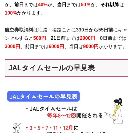
が、
前日
までは
40%
が、
当日
までは
50％
が、
それ以降
は
100%
かかります。
航空券取消料
は往路・復路ごとに
330日から55日前
にキャ
ンセルすると
500円
、
21日前
までは
2000円
、
8日前
までは
3000円
、
前日
までは
6000円
、
当日
は
9000円
かかります。
JALタイムセールの早見表