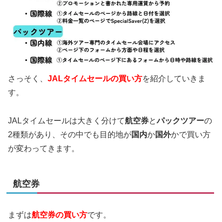
さっそく、
JALタイムセールの買い方
を紹介していきま
す。
JALタイムセールは大きく分けて
航空券
と
パックツアー
の
2種類があり、その中でも目的地が
国内
か
国外
かで買い方
が変わってきます。
航空券
まずは
航空券の買い方
です。