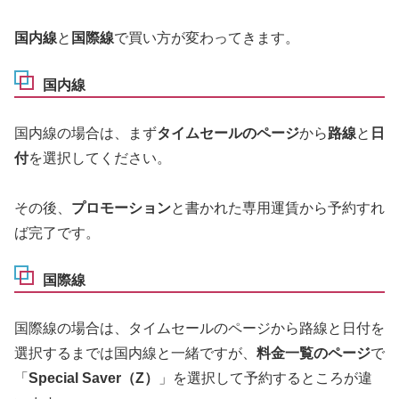
国内線
と
国際線
で買い方が変わってきます。
国内線
国内線の場合は、まず
タイムセールのページ
から
路線
と
日
付
を選択してください。
その後、
プロモーション
と書かれた専用運賃から予約すれ
ば完了です。
国際線
国際線の場合は、タイムセールのページから路線と日付を
選択するまでは国内線と一緒ですが、
料金一覧のページ
で
「
Special Saver（Z）
」を選択して予約するところが違