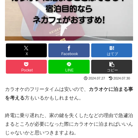
X
Facebook
はてブ
Pocket
LINE
コピー
2024.07.27
2024.07.30
カラオケのフリータイムは安いので、
カラオケに泊まる事
を考える
方もいるかもしれません。
終電に乗り遅れた、家の鍵を失くしたなどの理由で急遽泊
まるところが必要になった際にカラオケに泊まればいいん
じゃないかと思いつきますよね。