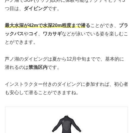
芦ノ湖でSUP(サップ)以外に体験可能なアクティビティ3
つ目は、
ダイビング
です。
最大水深が42m
で水深20m程度まで潜
る
ことができ、
ブラ
ックバス
や
コイ
、
ワカサギ
などが泳いでいる姿を楽しむこ
とができます。
芦ノ湖のダイビングは夏から12月中旬までで、基本的に
潜れるのは
禁漁区内
です。
インストラクター付きのダイビングに参加すれば、初心者
も安心して潜ることができますね。