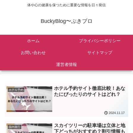
体や心の健康を保つために重要な情報を日々発信
BuckyBlog〜ぶきブロ
ホーム
プライバシーポリシー
お問い合わせ
サイトマップ
運営者情報
ホテル予約サイト徹底比較！あな
ホテル予約
たにぴったりのサイトはどれ？
2024.11.17
スカイツリーの駐車場は立体と地
国内旅行
下どっちがおすすめ？割引情報も