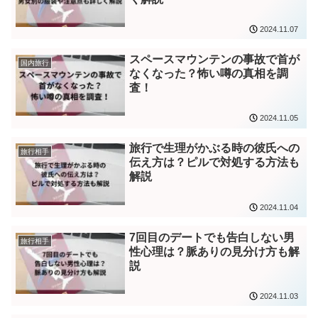
2024.11.07
スペースマウンテンの事故で首が
国内旅行
なくなった？怖い噂の真相を調
査！
2024.11.05
旅行で生理がかぶる時の彼氏への
旅行相手
伝え方は？ピルで対処する方法も
解説
2024.11.04
7回目のデートでも告白しない男
旅行相手
性心理は？脈ありの見分け方も解
説
2024.11.03