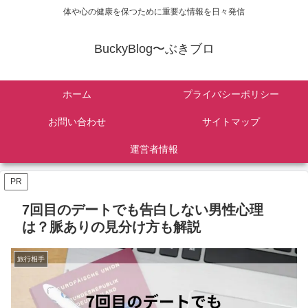
体や心の健康を保つために重要な情報を日々発信
BuckyBlog〜ぶきブロ
ホーム
プライバシーポリシー
お問い合わせ
サイトマップ
運営者情報
PR
7回目のデートでも告白しない男性心理
は？脈ありの見分け方も解説
旅行相手