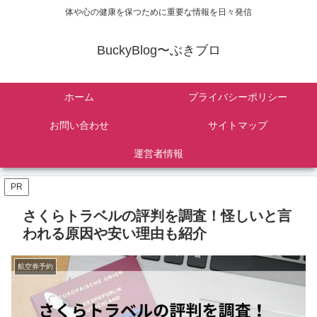
体や心の健康を保つために重要な情報を日々発信
BuckyBlog〜ぶきブロ
ホーム
プライバシーポリシー
お問い合わせ
サイトマップ
運営者情報
PR
さくらトラベルの評判を調査！怪しいと言
われる原因や安い理由も紹介
航空券予約