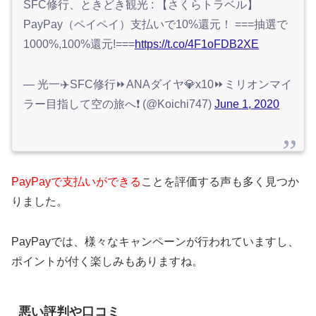
SFC修行、ときどき観光 : 【さくらトラベル】
PayPay（ペイペイ）支払いで10%還元！ ===抽選で
1000%,100%還元!===
https://t.co/4F1oFDB2XE
— 光一✈️SFC修行⏩ANAダイヤ💎x10⏩ミリオンマイ
ラー目指して空の旅へ❗ (@Koichi747)
June 1, 2020
PayPayで支払いができる
ことを評価する声も多く見つか
りました。
PayPayでは、様々なキャンペーンが行われていますし、
ポイントが付く楽しみもありますね。
悪い評判や口コミ