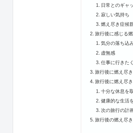
日常とのギャ
寂しい気持ち
燃え尽き症候
旅行後に感じる
気分の落ち込
虚無感
仕事に行きた
旅行後に燃え尽
旅行後に燃え尽
十分な休息を
健康的な生活
次の旅行の計
旅行後の燃え尽