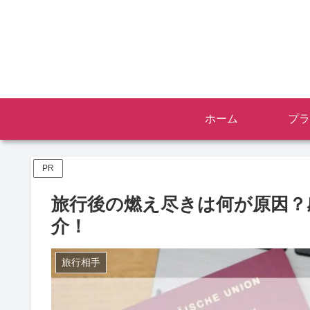
ホーム
プラ
PR
旅行後の燃え尽きは何が原因？
介！
旅行相手