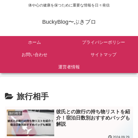
体や心の健康を保つために重要な情報を日々発信
BuckyBlog〜ぶきブロ
ホーム
プライバシーポリシー
お問い合わせ
サイトマップ
運営者情報
旅行相手
彼氏との旅行の持ち物リストを紹
旅行相手
介！宿泊日数別おすすめバッグも
解説
2024.09.29