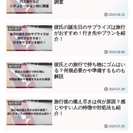
調査
2024.09.15
彼氏の誕生日のサプライズは旅行
旅行相手
がおすすめ！行き先やプランを紹
介！
2024.09.08
彼氏との旅行で持ち物にゴムはい
旅行相手
る？何個必要かや準備するものも
解説
2024.07.28
旅行後の燃え尽きは何が原因？感
旅行相手
じやすい人の特徴や対処法も紹
介！
2024.07.20